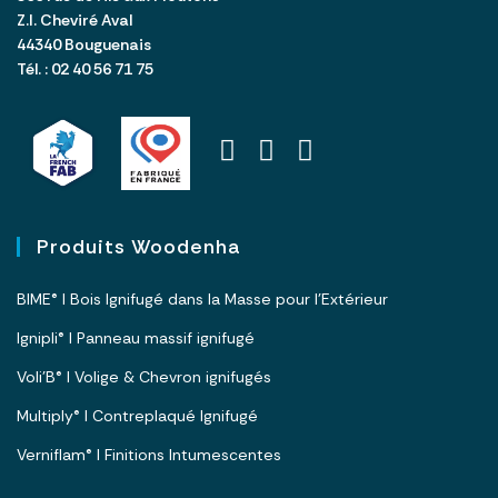
Z.I. Cheviré Aval
44340 Bouguenais
Tél. : 02 40 56 71 75
Produits Woodenha
BIME® I Bois Ignifugé dans la Masse pour l’Extérieur
Ignipli® I Panneau massif ignifugé
Voli’B® I Volige & Chevron ignifugés
Multiply® I Contreplaqué Ignifugé
Verniflam® I Finitions Intumescentes